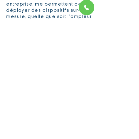
entreprise, me permettent de
déployer des dispositifs sur-
mesure, quelle que soit l’ampleur
de vos événements d’entreprise
(journées bien-être, séminaires,
incentives, réunions annuelles…).
Tous les soins proposés sont à but de bien-
être sans visée médicale ni thérapeutique. ​
©
2020 - Bertrand Nobilet
Charte éthique